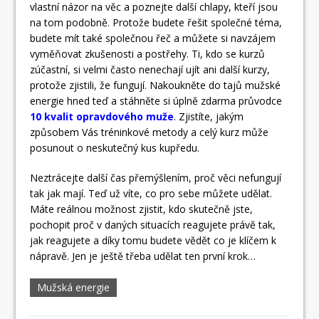
vlastní názor na věc a poznejte další chlapy, kteří jsou
na tom podobně. Protože budete řešit společné téma,
budete mít také společnou řeč a můžete si navzájem
vyměňovat zkušenosti a postřehy. Ti, kdo se kurzů
zúčastní, si velmi často nenechají ujít ani další kurzy,
protože zjistili, že fungují. Nakoukněte do tajů mužské
energie hned teď a stáhněte si úplně zdarma průvodce
10 kvalit opravdového muže
. Zjistíte, jakým
způsobem Vás tréninkové metody a celý kurz může
posunout o neskutečný kus kupředu.
Neztrácejte další čas přemýšlením, proč věci nefungují
tak jak mají. Teď už víte, co pro sebe můžete udělat.
Máte reálnou možnost zjistit, kdo skutečně jste,
pochopit proč v daných situacích reagujete právě tak,
jak reagujete a díky tomu budete vědět co je klíčem k
nápravě. Jen je ještě třeba udělat ten první krok…
Mužská energie