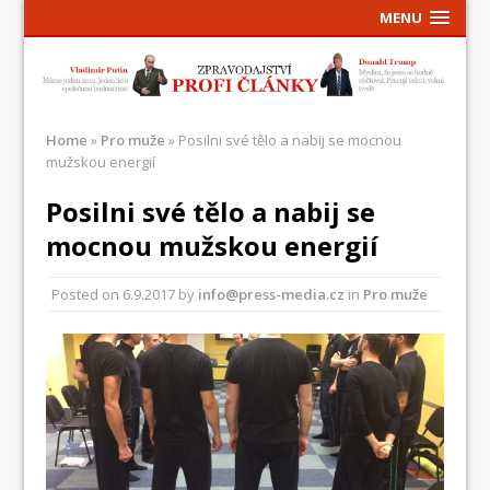
MENU
Home
»
Pro muže
»
Posilni své tělo a nabij se mocnou
mužskou energií
Posilni své tělo a nabij se
mocnou mužskou energií
Posted on
6.9.2017
by
info@press-media.cz
in
Pro muže