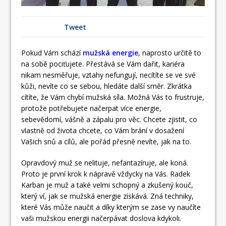
Tweet
Pokud Vám schází
mužská energie
, naprosto určitě to
na sobě pociťujete. Přestává se Vám dařit, kariéra
nikam nesměřuje, vztahy nefungují, necítíte se ve své
kůži, nevíte co se sebou, hledáte další směr. Zkrátka
cítíte, že Vám chybí mužská síla. Možná Vás to frustruje,
protože potřebujete načerpat více energie,
sebevědomí, vášně a zápalu pro věc. Chcete zjistit, co
vlastně od života chcete, co Vám brání v dosažení
Vašich snů a cílů, ale pořád přesně nevíte, jak na to.
Opravdový muž se nelituje, nefantazíruje, ale koná.
Proto je první krok k nápravě vždycky na Vás. Radek
Karban je muž a také velmi schopný a zkušený kouč,
který ví, jak se mužská energie získává. Zná techniky,
které Vás může naučit a díky kterým se zase vy naučíte
vaši mužskou energii načerpávat doslova kdykoli.