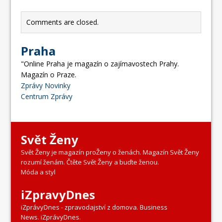
Comments are closed.
Praha
"Online Praha je magazín o zajímavostech Prahy.
Magazín o Praze.
Zprávy Novinky
Centrum Zprávy
Svět Ženy
Svět Ženy je magazín proŽeny o ženách. Magazín Svět Ženy
rozumí ženám. Čtěte Svět Ženy a buďte ženou.
Móda a styl
iZpravyDnes
iZprávyDnes - zpravodajství z domova. Business
News. iZprávyDnes.