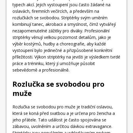
typech akcí. Jejich vystoupení jsou často žádané na
oslavách, firemních večírcích, a především na
rozlučkách se svobodou. Striptérky svým uměním
kombinují tanec, akrobacii a smyslnost, čímž vytvářejí
nezapomenutelné zážitky pro diváky. Profesionální
striptérky věnují velkou pozornost detailům, jako je
výběr kostýmů, hudby a choreografie, aby každé
vystoupení bylo jedinečné a přizpůsobené konkrétní
příležitosti. Výkon striptérky na jevišti je výsledkem tvrdé
práce a tréninku, který jí umožňuje působit
sebevědomě a profesionálně.
Rozlučka se svobodou pro
muže
Rozlučka se svobodou pro muže je tradiční oslavou,
která se koná před svatbou a je určena pro ženicha a
jeho přátele. Tato událost je často spojována se
zábavou, uvolněním a určitou dávkou extravagance.
Striptérky jsou populárním a vyhledávaným prvkem