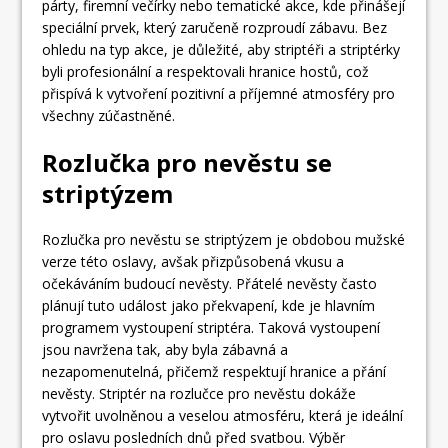
párty, firemní večírky nebo tematické akce, kde přinášejí
speciální prvek, který zaručeně rozproudí zábavu. Bez
ohledu na typ akce, je důležité, aby striptéři a striptérky
byli profesionální a respektovali hranice hostů, což
přispívá k vytvoření pozitivní a příjemné atmosféry pro
všechny zúčastněné.
Rozlučka pro nevěstu se
striptýzem
Rozlučka pro nevěstu se striptýzem je obdobou mužské
verze této oslavy, avšak přizpůsobená vkusu a
očekáváním budoucí nevěsty. Přátelé nevěsty často
plánují tuto událost jako překvapení, kde je hlavním
programem vystoupení striptéra. Taková vystoupení
jsou navržena tak, aby byla zábavná a
nezapomenutelná, přičemž respektují hranice a přání
nevěsty. Striptér na rozlučce pro nevěstu dokáže
vytvořit uvolněnou a veselou atmosféru, která je ideální
pro oslavu posledních dnů před svatbou. Výběr