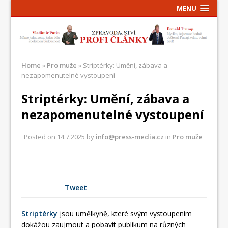
MENU
Home
»
Pro muže
»
Striptérky: Umění, zábava a
nezapomenutelné vystoupení
Striptérky: Umění, zábava a
nezapomenutelné vystoupení
Posted on
14.7.2025
by
info@press-media.cz
in
Pro muže
Tweet
Striptérky
jsou umělkyně, které svým vystoupením
dokážou zaujmout a pobavit publikum na různých