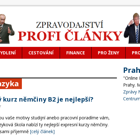
BYDLENÍ
CESTOVÁNÍ
FINANCE
PRO ŽENY
PR
Pra
"Online
azyka
Prahy. 
Zprávy 
 kurz němčiny B2 je nejlepší?
Centrum
7
sou vaše motivy studijní anebo pracovní poradíme vám,
zyková škola nabízí ty nejlepší expresní kurzy němčiny.
sami příjemně
[celý článek]