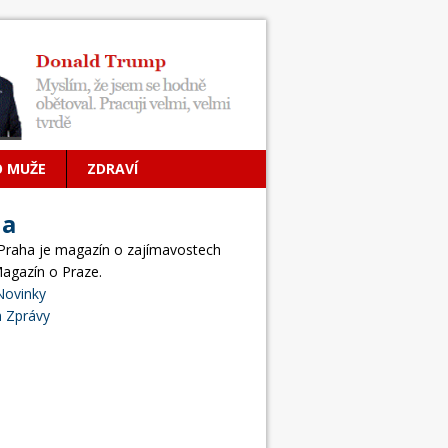
O MUŽE
ZDRAVÍ
ha
 Praha je magazín o zajímavostech
Magazín o Praze.
Novinky
 Zprávy