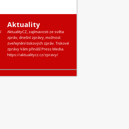
Aktuality
í
AktualityCZ, zajímavosti ze světa
zpráv, dnešní zprávy, možnost
zveřejnění tiskových zpráv. Tiskové
zprávy Vám přináší Press Media.
https://aktualitycz.cz/zpravy/