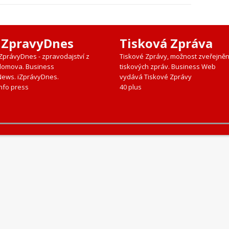
iZpravyDnes
Tisková Zpráva
iZprávyDnes - zpravodajství z
Tiskové Zprávy, možnost zveřejněn
domova. Business
tiskových zpráv. Business Web
News. iZprávyDnes.
vydává Tiskové Zprávy
nfo press
40 plus