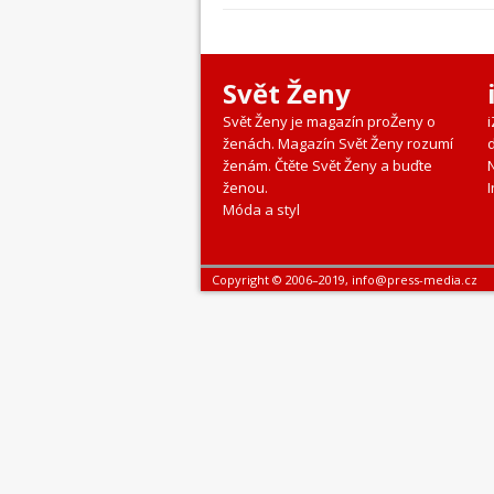
Svět Ženy
Svět Ženy je magazín proŽeny o
ženách. Magazín Svět Ženy rozumí
ženám. Čtěte Svět Ženy a buďte
ženou.
I
Móda a styl
Copyright © 2006–2019, info@press-media.cz