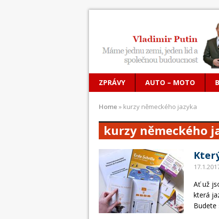
ZPRÁVY
AUTO – MOTO
Home
»
kurzy německého jazyka
kurzy německého j
Který
17.1.201
Ať už j
která ja
Budete 