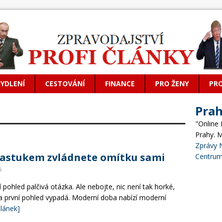
BYDLENÍ
CESTOVÁNÍ
FINANCE
PRO ŽENY
PR
Pra
"Online
Prahy. 
Zprávy 
rastukem zvládnete omítku sami
Centrum
6
 pohled palčivá otázka. Ale nebojte, nic není tak horké,
na první pohled vypadá. Moderní doba nabízí moderní
článek]