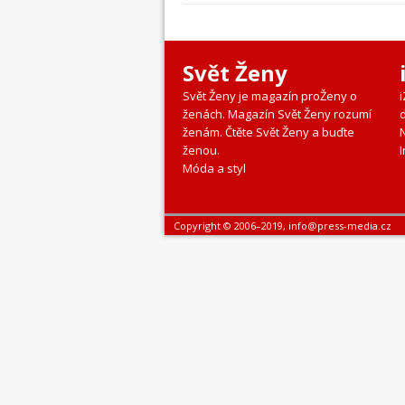
Svět Ženy
Svět Ženy je magazín proŽeny o
ženách. Magazín Svět Ženy rozumí
ženám. Čtěte Svět Ženy a buďte
ženou.
I
Móda a styl
Copyright © 2006–2019, info@press-media.cz