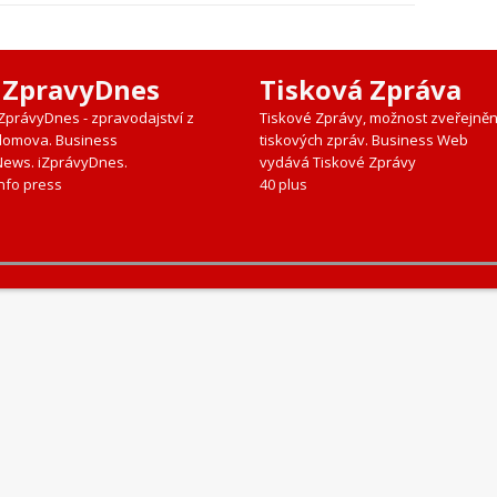
iZpravyDnes
Tisková Zpráva
iZprávyDnes - zpravodajství z
Tiskové Zprávy, možnost zveřejněn
domova. Business
tiskových zpráv. Business Web
News. iZprávyDnes.
vydává Tiskové Zprávy
nfo press
40 plus