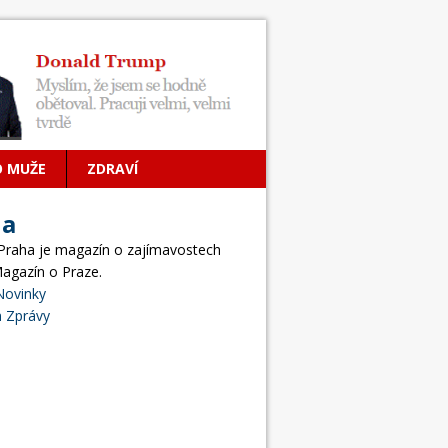
O MUŽE
ZDRAVÍ
ha
 Praha je magazín o zajímavostech
Magazín o Praze.
Novinky
 Zprávy