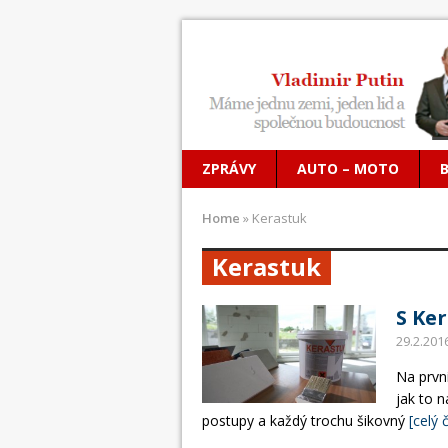
ZPRÁVY
AUTO – MOTO
Home
»
Kerastuk
Kerastuk
S Ke
29.2.201
Na první
jak to 
postupy a každý trochu šikovný
[celý 