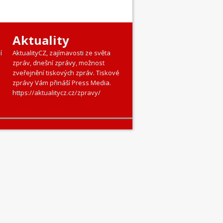
Aktuality
í
AktualityCZ, zajímavosti ze světa
zpráv, dnešní zprávy, možnost
zveřejnění tiskových zpráv. Tiskové
zprávy Vám přináší Press Media.
https://aktualitycz.cz/zpravy/