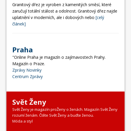
Granitový dřez je vyroben z kamenitých směsí, které
zaručují totální stálost a odolnost. Granitový dřez najde
uplatnění v moderních, ale i dobových nebo
[celý
článek]
Praha
"Online Praha je magazín o zajímavostech Prahy.
Magazín o Praze.
Zprávy Novinky
Centrum Zprávy
Svět Ženy
Svět Ženy je magazín proŽeny o ženách. Magazín Svět Ženy
rozumí ženám. Čtěte Svět Ženy a buďte ženou.
Móda a styl