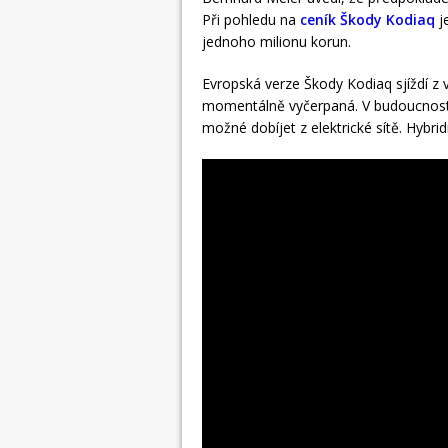
Při pohledu na
ceník Škody Kodiaq
j
jednoho milionu korun.
Evropská verze Škody Kodiaq sjíždí z 
momentálně vyčerpaná. V budoucnosti 
možné dobíjet z elektrické sítě. Hyb