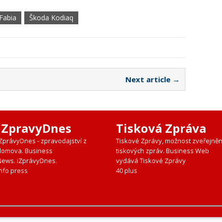
Fabia
Škoda Kodiaq
Next article →
iZpravyDnes
Tisková Zpráva
iZprávyDnes - zpravodajství z
Tiskové Zprávy, možnost zveřejněn
domova. Business
tiskových zpráv. Business Web
News. iZprávyDnes.
vydává Tiskové Zprávy
nfo press
40 plus