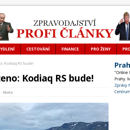
BYDLENÍ
CESTOVÁNÍ
FINANCE
PRO ŽENY
PR
Pra
no: Kodiaq RS bude!
"Online
zeno: Kodiaq RS bude!
Prahy. 
Zprávy 
Centrum
 - Moto