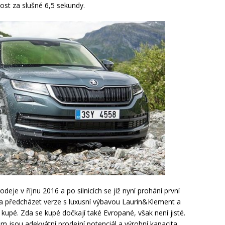
ost za slušné 6,5 sekundy.
je v říjnu 2016 a po silnicích se již nyní prohání první
ěla předcházet verze s luxusní výbavou Laurin&Klement a
 kupé. Zda se kupé dočkají také Evropané, však není jisté.
 jsou adekvátní prodejní potenciál a výrobní kapacita.