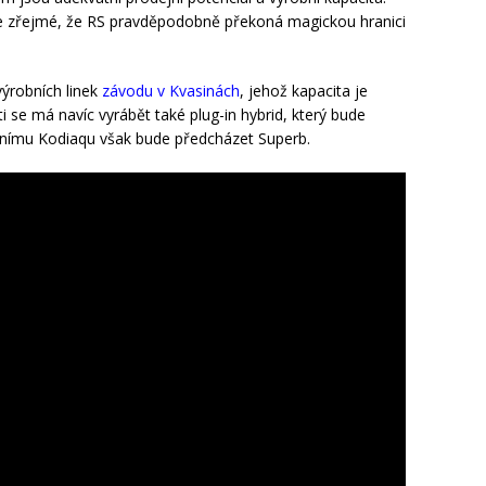
e zřejmé, že RS pravděpodobně překoná magickou hranici
výrobních linek
závodu v Kvasinách
, jehož kapacita je
se má navíc vyrábět také plug-in hybrid, který bude
ridnímu Kodiaqu však bude předcházet Superb.