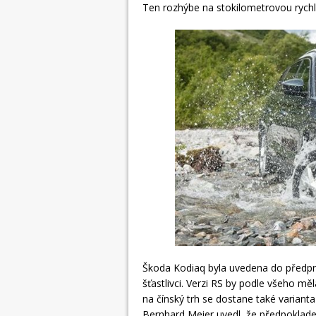
Ten rozhýbe na stokilometrovou rychl
Škoda Kodiaq byla uvedena do předprode
šťastlivci. Verzi RS by podle všeho m
na čínský trh se dostane také varianta
Bernhard Meier uvedl, že předpokladem