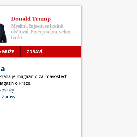
O MUŽE
ZDRAVÍ
ha
 Praha je magazín o zajímavostech
Magazín o Praze.
Novinky
 Zprávy