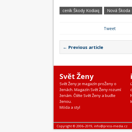
ceník Škody Kodiaq
Nová Škoda 
Tweet
← Previous article
Svět Ženy
Svět Ženy je magazín proŽeny o
ženách. Magazín Svět Ženy rozumí
ženám. Čtěte Svět Ženy a buďte
ženou.
I
Móda a styl
Copyright © 2006–2019, info@press-media.cz