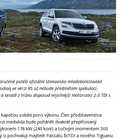
zaručeně potěší oficiální stanovisko mladoboleslavské
odiaq ve verzi RS už nebude předmětem spekulací.
a sesadí z trůnu doposud nejsilnější motorizaci 2.0 TDI s
 kapotou solidní porci výkonu. Člen představenstva
 verzi medvěda bude pohánět dvakrát přeplňovaný
 s výkonem 176 kW (240 koní) a točivým momentem 500
ý si pochvalují majitelé Passatu BiTDI a nového Tiguanu.