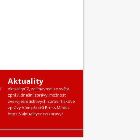
Aktuality
í
AktualityCZ, zajímavosti ze světa
zpráv, dnešní zprávy, možnost
zveřejnění tiskových zpráv. Tiskové
zprávy Vám přináší Press Media.
https://aktualitycz.cz/zpravy/