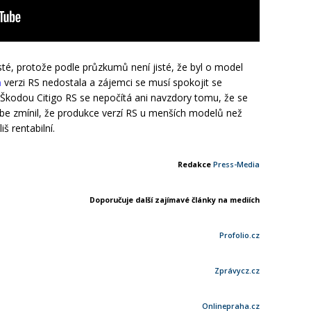
sté, protože podle průzkumů není jisté, že byl o model
a
verzi RS nedostala a zájemci se musí spokojit se
Škodou Citigo RS se nepočítá ani navzdory tomu, že se
be zmínil, že produkce verzí RS u menších modelů než
š rentabilní.
Redakce
Press-Media
Doporučuje další zajímavé články na mediích
Profolio.cz
Zprávycz.cz
Onlinepraha.cz