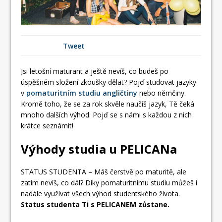
Tweet
Jsi letošní maturant a ještě nevíš, co budeš po
úspěšném složení zkoušky dělat? Pojď studovat jazyky
v
pomaturitním studiu angličtiny
nebo němčiny.
Kromě toho, že se za rok skvěle naučíš jazyk, Tě čeká
mnoho dalších výhod. Pojď se s námi s každou z nich
krátce seznámit!
Výhody studia u PELICANa
STATUS STUDENTA – Máš čerstvě po maturitě, ale
zatím nevíš, co dál? Díky pomaturitnímu studiu můžeš i
nadále využívat všech výhod studentského života.
Status studenta Ti s PELICANEM zůstane.