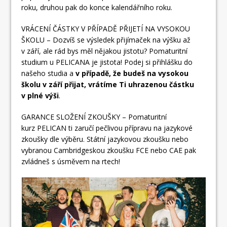
roku, druhou pak do konce kalendářního roku.
VRÁCENÍ ČÁSTKY V PŘÍPADĚ PŘIJETÍ NA VYSOKOU
ŠKOLU – Dozvíš se výsledek přijímaček na výšku až
v září, ale rád bys měl nějakou jistotu? Pomaturitní
studium u PELICANA je jistota! Podej si přihlášku do
našeho studia a
v případě, že budeš na vysokou
školu v září přijat, vrátíme Ti uhrazenou částku
v plné výši
.
GARANCE SLOŽENÍ ZKOUŠKY – Pomaturitní
kurz PELICAN ti zaručí pečlivou přípravu na jazykové
zkoušky dle výběru. Státní jazykovou zkoušku nebo
vybranou Cambridgeskou zkoušku FCE nebo CAE pak
zvládneš s úsměvem na rtech!