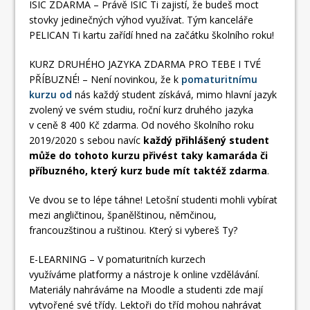
ISIC ZDARMA – Právě ISIC Ti zajistí, že budeš moct
stovky jedinečných výhod využívat. Tým kanceláře
PELICAN Ti kartu zařídí hned na začátku školního roku!
KURZ DRUHÉHO JAZYKA ZDARMA PRO TEBE I TVÉ
PŘÍBUZNÉ! – Není novinkou, že k
pomaturitnímu
kurzu od
nás každý student získává, mimo hlavní jazyk
zvolený ve svém studiu, roční kurz druhého jazyka
v ceně 8 400 Kč zdarma. Od nového školního roku
2019/2020 s sebou navíc
každý přihlášený student
může do tohoto kurzu přivést taky kamaráda či
příbuzného, který kurz bude mít taktéž zdarma
.
Ve dvou se to lépe táhne! Letošní studenti mohli vybírat
mezi angličtinou, španělštinou, němčinou,
francouzštinou a ruštinou. Který si vybereš Ty?
E-LEARNING – V pomaturitních kurzech
využíváme platformy a nástroje k online vzdělávání.
Materiály nahráváme na Moodle a studenti zde mají
vytvořené své třídy. Lektoři do tříd mohou nahrávat