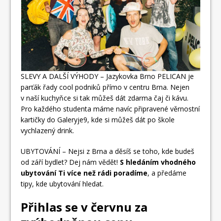
SLEVY A DALŠÍ VÝHODY – Jazykovka Brno PELICAN je
parťák řady cool podniků přímo v centru Brna. Nejen
v naší kuchyňce si tak můžeš dát zdarma čaj či kávu.
Pro každého studenta máme navíc připravené věrnostní
kartičky do Galeryje9, kde si můžeš dát po škole
vychlazený drink.
UBYTOVÁNÍ – Nejsi z Brna a děsíš se toho, kde budeš
od září bydlet? Dej nám vědět!
S hledáním vhodného
ubytování Ti více než rádi poradíme
, a předáme
tipy, kde ubytování hledat.
Přihlas se v červnu za