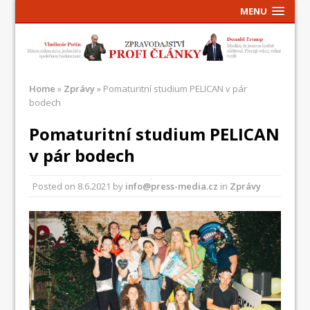
MENU
Home
»
Zprávy
»
Pomaturitní studium PELICAN v pár
bodech
Pomaturitní studium PELICAN
v pár bodech
Posted on
8.6.2021
by
info@press-media.cz
in
Zprávy