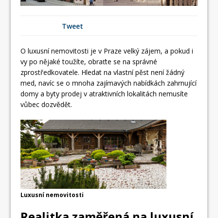
Tweet
O luxusní nemovitosti je v Praze velký zájem, a pokud i
vy po nějaké toužíte, obraťte se na správné
zprostředkovatele. Hledat na vlastní pěst není žádný
med, navíc se o mnoha zajímavých nabídkách zahrnující
domy a byty prodej v atraktivních lokalitách nemusíte
vůbec dozvědět.
Luxusní nemovitosti
Realitka zaměřená na luxusní