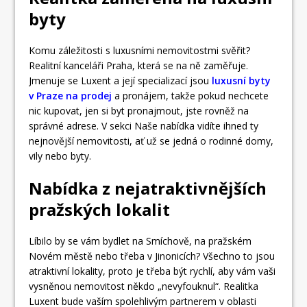
byty
Komu záležitosti s luxusními nemovitostmi svěřit?
Realitní kanceláři Praha, která se na ně zaměřuje.
Jmenuje se Luxent a její specializací jsou
luxusní byty
v Praze na prodej
a pronájem, takže pokud nechcete
nic kupovat, jen si byt pronajmout, jste rovněž na
správné adrese. V sekci Naše nabídka vidíte ihned ty
nejnovější nemovitosti, ať už se jedná o rodinné domy,
vily nebo byty.
Nabídka z nejatraktivnějších
pražských lokalit
Líbilo by se vám bydlet na Smíchově, na pražském
Novém městě nebo třeba v Jinonicích? Všechno to jsou
atraktivní lokality, proto je třeba být rychlí, aby vám vaši
vysněnou nemovitost někdo „nevyfouknul“. Realitka
Luxent bude vaším spolehlivým partnerem v oblasti