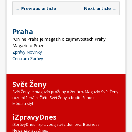
← Previous article
Next article →
Praha
"Online Praha je magazín o zajímavostech Prahy.
Magazín o Praze.
Zprávy Novinky
Centrum Zprávy
Svět Ženy
Svět Ženy je magazín proŽeny o ženách. Magazín Svět Ženy
rozumí ženám. Čtěte Svět Ženy a buďte ženou.
Móda a styl
iZpravyDnes
iZprávyDnes - zpravodajství z domova. Business
News. iZprávyDnes.