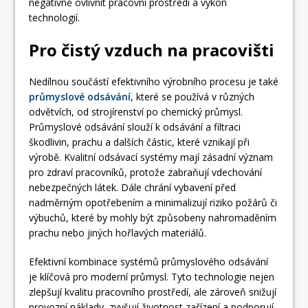
negativně ovlivnit pracovní prostředí a výkon
technologií.
Pro čistý vzduch na pracovišti
Nedílnou součástí efektivního výrobního procesu je také
průmyslové odsávání
, které se používá v různých
odvětvích, od strojírenství po chemický průmysl.
Průmyslové odsávání slouží k odsávání a filtraci
škodlivin, prachu a dalších částic, které vznikají při
výrobě. Kvalitní odsávací systémy mají zásadní význam
pro zdraví pracovníků, protože zabraňují vdechování
nebezpečných látek. Dále chrání vybavení před
nadměrným opotřebením a minimalizují riziko požárů či
výbuchů, které by mohly být způsobeny nahromaděním
prachu nebo jiných hořlavých materiálů.
Efektivní kombinace systémů průmyslového odsávání
je klíčová pro moderní průmysl. Tyto technologie nejen
zlepšují kvalitu pracovního prostředí, ale zároveň snižují
provozní náklady, zvyšují životnost zařízení a podporují