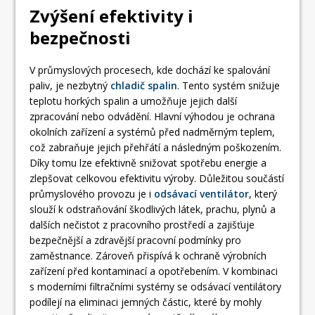
Zvýšení efektivity i
bezpečnosti
V průmyslových procesech, kde dochází ke spalování
paliv, je nezbytný
chladič spalin
. Tento systém snižuje
teplotu horkých spalin a umožňuje jejich další
zpracování nebo odvádění. Hlavní výhodou je ochrana
okolních zařízení a systémů před nadměrným teplem,
což zabraňuje jejich přehřátí a následným poškozením.
Díky tomu lze efektivně snižovat spotřebu energie a
zlepšovat celkovou efektivitu výroby. Důležitou součástí
průmyslového provozu je i
odsávací ventilátor
, který
slouží k odstraňování škodlivých látek, prachu, plynů a
dalších nečistot z pracovního prostředí a zajišťuje
bezpečnější a zdravější pracovní podmínky pro
zaměstnance. Zároveň přispívá k ochraně výrobních
zařízení před kontaminací a opotřebením. V kombinaci
s moderními filtračními systémy se odsávací ventilátory
podílejí na eliminaci jemných částic, které by mohly