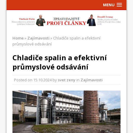
MENU
Home
»
Zajímavosti
»
Chladiče spalin a efektivní
průmyslové odsávání
Chladiče spalin a efektivní
průmyslové odsávání
Posted on
15.10.2024
by
svet zeny
in
Zajímavosti