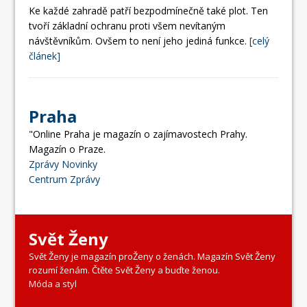
Ke každé zahradě patří bezpodmínečně také plot. Ten
tvoří základní ochranu proti všem nevítaným
návštěvníkům. Ovšem to není jeho jediná funkce.
[celý
článek]
Praha
"Online Praha je magazín o zajímavostech Prahy.
Magazín o Praze.
Zprávy Novinky
Centrum Zprávy
Svět Ženy
Svět Ženy je magazín proŽeny o ženách. Magazín Svět Ženy
rozumí ženám. Čtěte Svět Ženy a buďte ženou.
Móda a styl