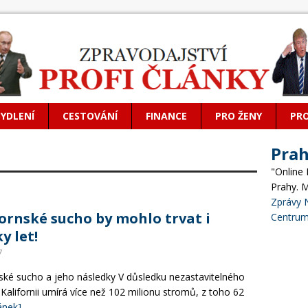
BYDLENÍ
CESTOVÁNÍ
FINANCE
PRO ŽENY
PR
Pra
"Online
Prahy. 
Zprávy 
fornské sucho by mohlo trvat i
Centrum
y let!
7
nské sucho a jeho následky V důsledku nezastavitelného
Kalifornii umírá více než 102 milionu stromů, z toho 62
lánek]