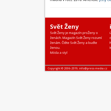
Svět Ženy
Svět Ženy je magazín proŽeny o
ženách. Magazín Svět Ženy rozumí
ženám. Čtěte Svět Ženy a buďte
ženou.
I
Móda a styl
Copyright © 2006–2019, info@press-media.cz