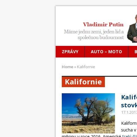
ZPRÁVY
AUTO – MOTO
Home
»
Kalifornie
Kalifornie
Kali
stovk
17.1.201
Kalifor
sucha v 
milionu v roce 2016. Americké
[celý č