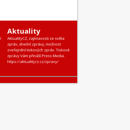
Aktuality
í
AktualityCZ, zajímavosti ze světa
zpráv, dnešní zprávy, možnost
zveřejnění tiskových zpráv. Tiskové
zprávy Vám přináší Press Media.
https://aktualitycz.cz/zpravy/