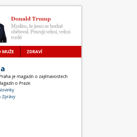
O MUŽE
ZDRAVÍ
ha
 Praha je magazín o zajímavostech
Magazín o Praze.
Novinky
 Zprávy