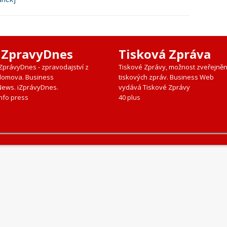
iZpravyDnes
Tisková Zpráva
iZprávyDnes - zpravodajství z
Tiskové Zprávy, možnost zveřejněn
domova. Business
tiskových zpráv. Business Web
News. iZprávyDnes.
vydává Tiskové Zprávy
nfo press
40 plus